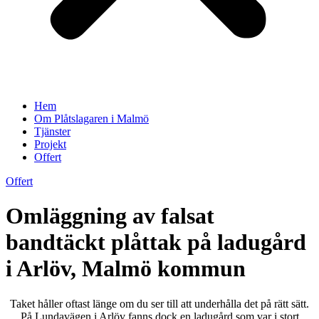
Hem
Om Plåtslagaren i Malmö
Tjänster
Projekt
Offert
Offert
Omläggning av falsat
bandtäckt plåttak på ladugård
i Arlöv, Malmö kommun
Taket håller oftast länge om du ser till att underhålla det på rätt sätt.
På Lundavägen i Arlöv fanns dock en ladugård som var i stort