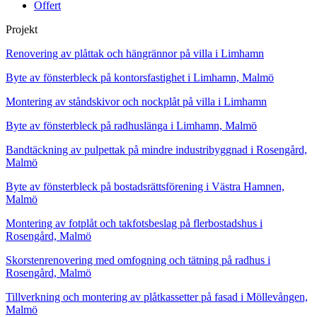
Offert
Projekt
Renovering av plåttak och hängrännor på villa i Limhamn
Byte av fönsterbleck på kontorsfastighet i Limhamn, Malmö
Montering av ståndskivor och nockplåt på villa i Limhamn
Byte av fönsterbleck på radhuslänga i Limhamn, Malmö
Bandtäckning av pulpettak på mindre industribyggnad i Rosengård,
Malmö
Byte av fönsterbleck på bostadsrättsförening i Västra Hamnen,
Malmö
Montering av fotplåt och takfotsbeslag på flerbostadshus i
Rosengård, Malmö
Skorstenrenovering med omfogning och tätning på radhus i
Rosengård, Malmö
Tillverkning och montering av plåtkassetter på fasad i Möllevången,
Malmö