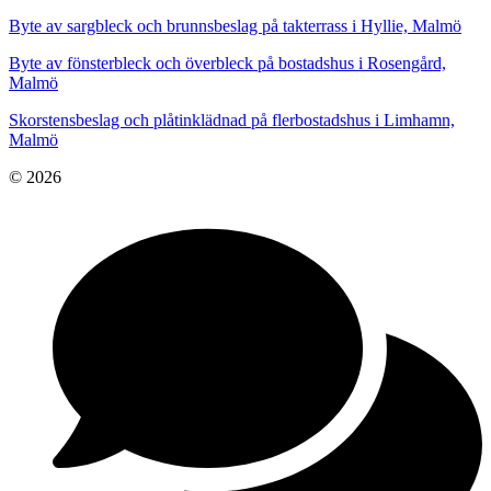
Byte av sargbleck och brunnsbeslag på takterrass i Hyllie, Malmö
Byte av fönsterbleck och överbleck på bostadshus i Rosengård,
Malmö
Skorstensbeslag och plåtinklädnad på flerbostadshus i Limhamn,
Malmö
© 2026