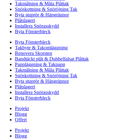
Takmålning & Måla Plåttak
Snöskottning & Snöröjning Tak
Byta stuprör & Hängrännor
Plåtslageri
Installera Snörasskydd
Byta Fönsterbleck
Byta Fönsterbleck
Takbyte & Takomläggning
Renovera Skorsten
Bandtäckt plåt & Dubbelfalsat Plåttak
Pappläggning & Takpapp
Takmålning & Måla Plåttak
Snöskottning & Snöröjning Tak
Byta stuprör & Hängrännor
Plåtslageri
Installera Snörasskydd
Byta Fönsterbleck
Projekt
Blogg
Offert
Projekt
Blogg