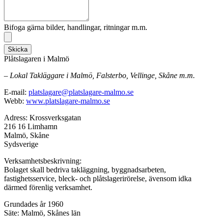
Bifoga gärna bilder, handlingar, ritningar m.m.
Skicka
Plåtslagaren i Malmö
– Lokal Takläggare i Malmö, Falsterbo, Vellinge, Skåne m.m.
E-mail:
platslagare@platslagare-malmo.se
Webb:
www.platslagare-malmo.se
Adress: Krossverksgatan
216 16 Limhamn
Malmö, Skåne
Sydsverige
Verksamhetsbeskrivning:
Bolaget skall bedriva takläggning, byggnadsarbeten,
fastighetsservice, bleck- och plåtslagerirörelse, ävensom idka
därmed förenlig verksamhet.
Grundades år 1960
Säte: Malmö, Skånes län