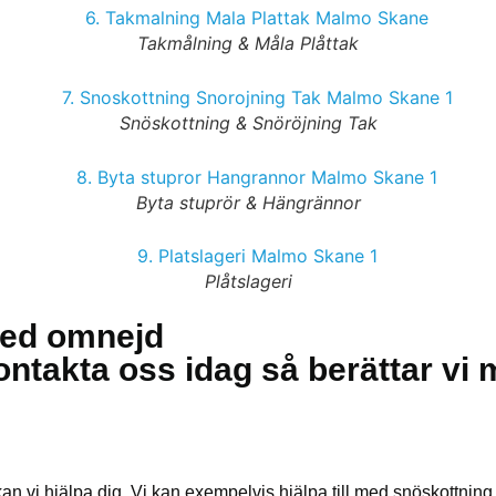
Takmålning & Måla Plåttak
Snöskottning & Snöröjning Tak
Byta stuprör & Hängrännor
Plåtslageri
med omnejd
Kontakta oss idag så berättar vi
n vi hjälpa dig. Vi kan exempelvis hjälpa till med snöskottning a