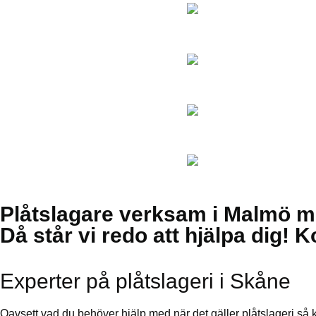
Plåtslagare verksam i Malmö 
Då står vi redo att hjälpa dig! 
Experter på plåtslageri i Skåne
Oavsett vad du behöver hjälp med när det gäller plåtslageri så ka