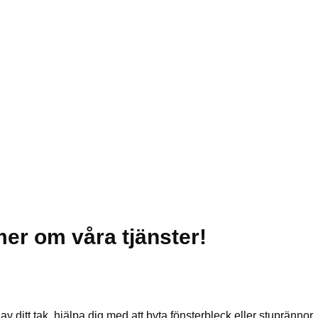
 mer om våra tjänster!
v ditt tak, hjälpa dig med att byta fönsterbleck eller stuprännor