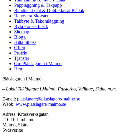
Pappläggning & Takpapp
Bandtäckt plåt & Dubbelfalsat Plåttak
Renovera Skorsten
Takbyte & Takomläggning
Byta Fönsterbleck
Sitemap
Blogg
Hitta till oss
Offert
Projekt
Tjänster
Om Plåtslagaren i Malmö
Hem
Plåtslagaren i Malmö
– Lokal Takläggare i Malmö, Falsterbo, Vellinge, Skåne m.m.
E-mail:
platslagare@platslagare-malmo.se
Webb:
www.platslagare-malmo.se
Adress: Krossverksgatan
216 16 Limhamn
Malmö, Skåne
Sydsverige