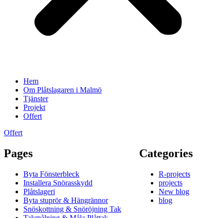
Hem
Om Plåtslagaren i Malmö
Tjänster
Projekt
Offert
Offert
Pages
Categories
Byta Fönsterbleck
R-projects
Installera Snörasskydd
projects
Plåtslageri
New blog
Byta stuprör & Hängrännor
blog
Snöskottning & Snöröjning Tak
Takmålning & Måla Plåttak