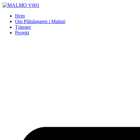
Skip
to
Hem
content
Om Plåtslagaren i Malmö
Tjänster
Projekt