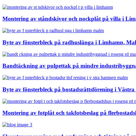
Montering av ståndskivor och nockplåt på villa i L
Byte av fönsterbleck på radhuslänga i Limhamn, M
Bandtäckning av pulpettak på mindre industribygg
Byte av fönsterbleck på bostadsrättsförening i Väs
Montering av fotplåt och takfotsbeslag på flerbosta