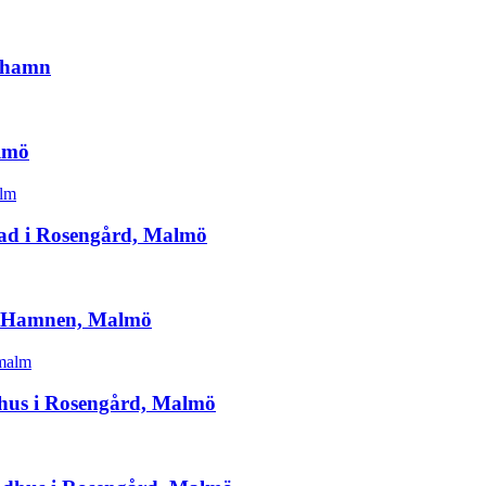
imhamn
almö
nad i Rosengård, Malmö
tra Hamnen, Malmö
dshus i Rosengård, Malmö