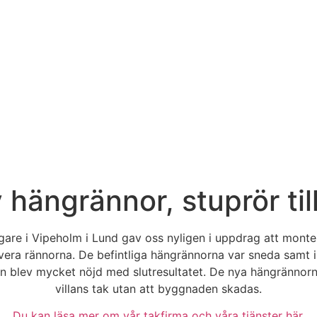
ängrännor, stuprör till
aägare i Vipeholm i Lund gav oss nyligen i uppdrag att mon
a rännorna. De befintliga hängrännorna var sneda samt i 
blev mycket nöjd med slutresultatet. De nya hängrännorna o
villans tak utan att byggnaden skadas.
Du kan läsa mer om vår takfirma och våra tjänster här.