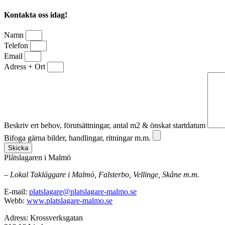
Kontakta oss idag!
Namn
Telefon
Email
Adress + Ort
Beskriv ert behov, förutsättningar, antal m2 & önskat startdatum
Bifoga gärna bilder, handlingar, ritningar m.m.
Skicka
Plåtslagaren i Malmö
– Lokal Takläggare i Malmö, Falsterbo, Vellinge, Skåne m.m.
E-mail:
platslagare@platslagare-malmo.se
Webb:
www.platslagare-malmo.se
Adress: Krossverksgatan