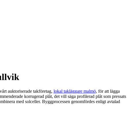
llvik
vårt auktoriserade takföretag,
lokal takläggare malmö
, för att lägga
mmenderade korrugerad plåt, det vill säga profilerad plåt som pressats
t kombinera med solceller. Byggprocessen genomfördes enligt avtalad