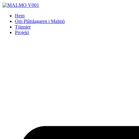
Skip
to
Hem
content
Om Plåtslagaren i Malmö
Tjänster
Projekt